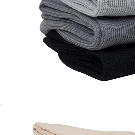
Diese Socken sind die reinste Erholung!
ideal für Diabetiker
atmungsaktiv und hautverträglich
extra breit: auch geeignet für
geschwollene Füße
weiche Nähte - weniger Druckstellen
Angenehm weiche Bündchen und Nähte zusammen
mit der handverkettelten Spitze geben optimalen Halt,
ohne Druckstellen zu erzeugen.
Details
Hinweise & Hersteller