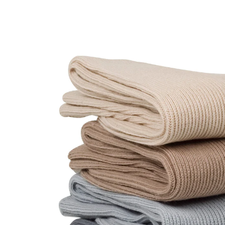
CHF 22.45
ab
CHF 21.35
inkl. MwSt. und zzgl.
Versandkosten
Variante
hell sortiert
Größe
In den Warenkorb
Sofort lieferbar - in 3-4 Werktagen bei Ihnen