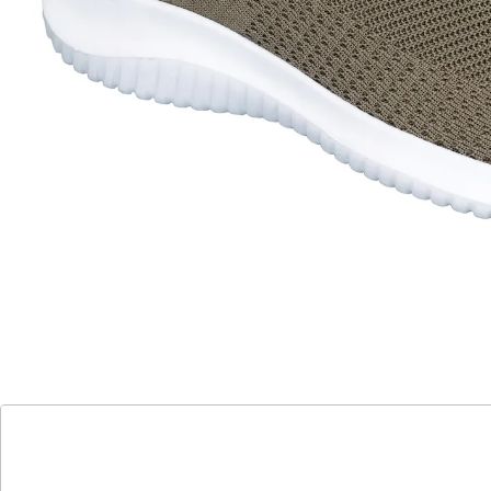
Alternativprodukt
Zu diesem Artikel haben wir eine Alternative gefunden,
die Sie interessieren könnte:
wonderwalk
Damen-Flexi-Sneaker "Leonie" salbei
(98)
Einzelpreis:
UVP CHF 59.95
CHF 27.16
Der Schuh für jede Gelegenheit!
super weiche Einlegesohle zum
Herausnehmen
atmungsaktiv – für ein gesundes Fußklima