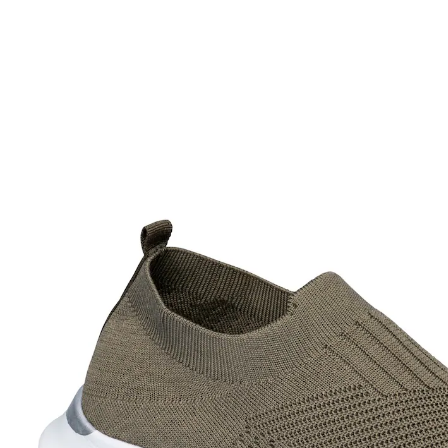
UVP CHF 46.95
CHF 27.16
inkl. MwSt. und zzgl.
Versandkosten
Variante
khaki
Größe
In den Warenkorb
Sofort lieferbar - in 3-4 Werktagen bei Ihnen