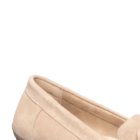
UVP CHF 99.95
CHF 89.95
inkl. MwSt. und zzgl.
Versandkosten
Variante
beige
Größe
In den Warenkorb
Sofort lieferbar - in 3-4 Werktagen bei Ihnen