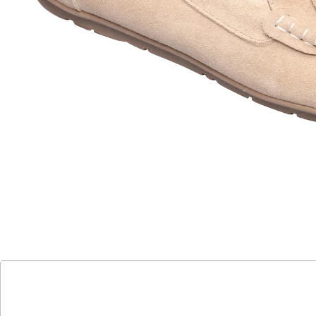
mit eleganter Metallverzierung
rutschhemmende Gummi-Laufsohle
Leicht, weich und unglaublich komfortabel – dieser
zeitlos elegante Mokassin schmiegt sich sanft an Ihren
Fuß an und überzeugt mit einem Obermaterial aus
hochwertigem Rauleder. Ein Klassiker, der auch etwas
breiteren Füßen bequem passt. Mit weicher Decksohle
und rutschhemmender Laufsohle.
Details
Hinweise & Hersteller