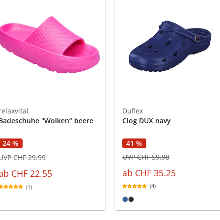
relaxvital
Duflex
Badeschuhe "Wolken“ beere
Clog DUX navy
41 %
24 %
UVP CHF 59.98
UVP CHF 29.99
ab
CHF 35.25
ab
CHF 22.55
(4)
(1)