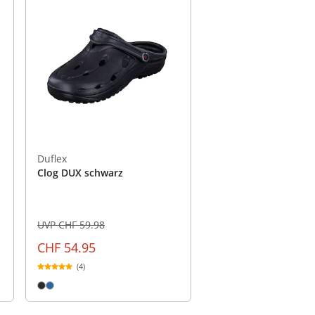
Duflex
Clog DUX schwarz
UVP CHF 59.98
CHF 54.95
(4)